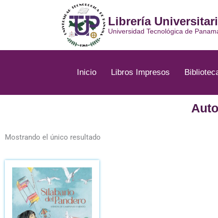
Ir
al
Librería Universitar
contenido
Universidad Tecnológica de Panam
Inicio
Libros Impresos
Bibliotec
Auto
Mostrando el único resultado