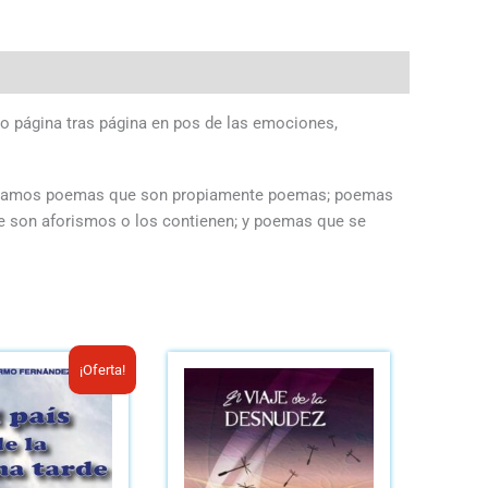
ndo página tras página en pos de las emociones,
í hallamos poemas que son propiamente poemas; poemas
ue son aforismos o los contienen; y poemas que se
El
El
¡Oferta!
precio
precio
original
actual
era:
es:
B/.8.00.
B/.6.00.