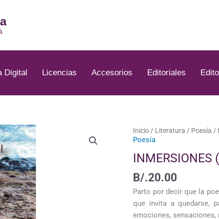
ia
á
a Digital
Licencias
Accesorios
Editoriales
Edito
INMERSIONES
Inicio
/
Literatura
/
Poesía
/ 
Poesía
(1978-
2017)
INMERSIONES (
cantidad
B/.
20.00
Parto por decir que la po
que invita a quedarse, p
emociones, sensaciones, r