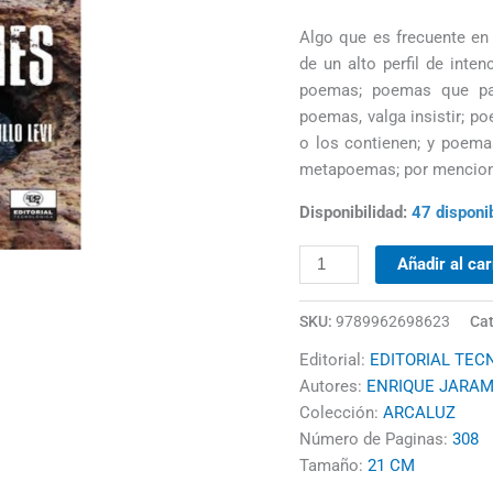
Algo que es frecuente en
de un alto perfil de int
poemas; poemas que par
poemas, valga insistir; 
o los contienen; y poem
metapoemas; por menciona
Disponibilidad:
47 disponi
Añadir al car
SKU:
9789962698623
Cat
Editorial:
EDITORIAL TEC
Autores:
ENRIQUE JARAM
Colección:
ARCALUZ
Número de Paginas:
308
Tamaño:
21 CM