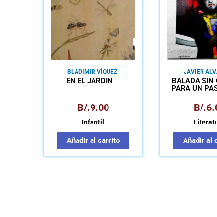
BLADIMIR VÍQUEZ
JAVIER AL
EN EL JARDÍN
BALADA SIN
PARA UN PA
HUESOS(O A
NOMBRA SU H
B/.
9.00
B/.
6.
Infantil
Literat
Añadir al carrito
Añadir al 