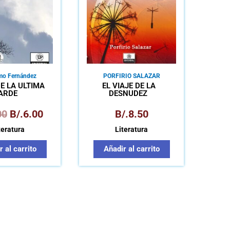
rmo Fernández
PORFIRIO SALAZAR
DE LA ÚLTIMA
EL VIAJE DE LA
ARDE
DESNUDEZ
00
B/.
6.00
B/.
8.50
teratura
Literatura
 al carrito
Añadir al carrito