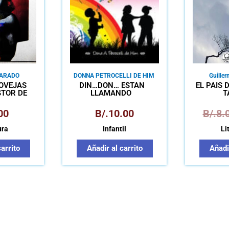
VARADO
DONNA PETROCELLI DE HIM
Guille
 OVEJAS
DIN…DON… ESTÁN
EL PAÍS 
STOR DE
LLAMANDO
T
LGO NOS
EREDERO)
00
B/.
10.00
B/.
8.
ura
Infantil
Li
carrito
Añadir al carrito
Añadir