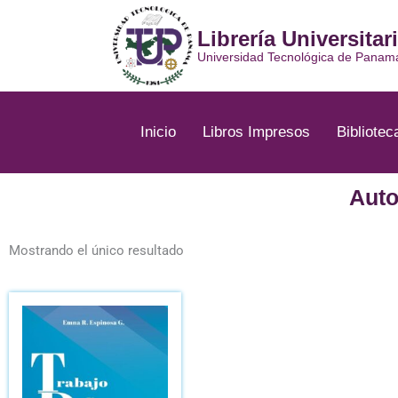
Ir
al
Librería Universitar
contenido
Universidad Tecnológica de Panam
Inicio
Libros Impresos
Bibliotec
Auto
Mostrando el único resultado