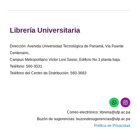
Librería Universitaria
Dirección: Avenida Universidad Tecnológica de Panamá, Vía Puente
Centenario,
Campus Metropolitano Víctor Levi Sasso, Edificio No.3 planta baja.
Teléfono: 560-3031
Teléfono del Centro de Distribución: 560-3683
W
I
h
n
a
s
Correo electrónico:
libreria@utp.ac.pa
t
t
s
a
Buzón de sugerencias:
buzondesugerencias@utp.ac.pa
a
g
Política de Privacidad
p
r
p
a