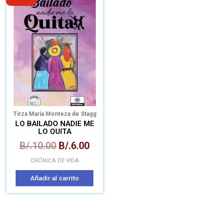
precio
precio
original
actual
era:
es:
B/.10.00.
B/.6.00.
Tirza María Monteza de Stagg
LO BAILADO NADIE ME
LO QUITA
B/.
10.00
B/.
6.00
CRÓNICA DE VIDA
Añadir al carrito