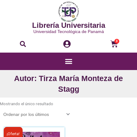
Ir
al
contenido
Librería Universitaria
Universidad Tecnológica de Panamá
Buscar
Carri
0
Menú
Autor: Tirza María Monteza de
Stagg
Mostrando el único resultado
El
El
¡Oferta!