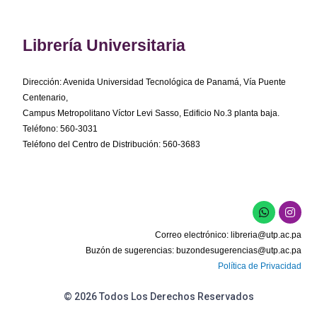
Librería Universitaria
Dirección: Avenida Universidad Tecnológica de Panamá, Vía Puente
Centenario,
Campus Metropolitano Víctor Levi Sasso, Edificio No.3 planta baja.
Teléfono: 560-3031
Teléfono del Centro de Distribución: 560-3683
W
I
h
n
a
s
Correo electrónico:
libreria@utp.ac.pa
t
t
s
a
Buzón de sugerencias:
buzondesugerencias@utp.ac.pa
a
g
Política de Privacidad
p
r
p
a
m
© 2026 Todos Los Derechos Reservados