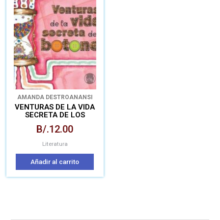
AMANDA DESTRO
ANANSI
DESTRO
ARIANNA DESTRO
VENTURAS DE LA VIDA
SECRETA DE LOS
BOTONES
B/.
12.00
Literatura
Añadir al carrito