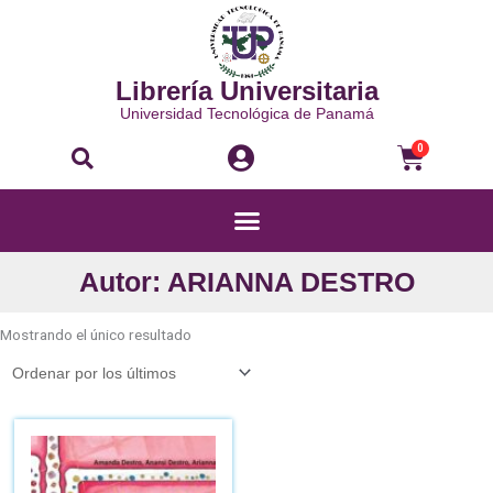
Ir
al
contenido
Librería Universitaria
Universidad Tecnológica de Panamá
Buscar
Carri
0
Menú
Autor: ARIANNA DESTRO
Mostrando el único resultado