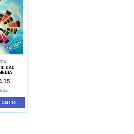
ERO
ILIDAD
MEDIA
4.15
ilidad
 carrito