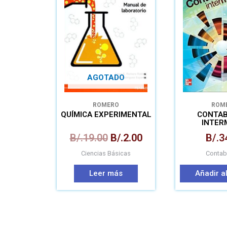
era:
es:
B/.19.00.
B/.2.00.
AGOTADO
ROMERO
ROM
QUÍMICA EXPERIMENTAL
CONTAB
INTER
B/.
19.00
B/.
2.00
B/.
3
Ciencias Básicas
Contab
Leer más
Añadir al