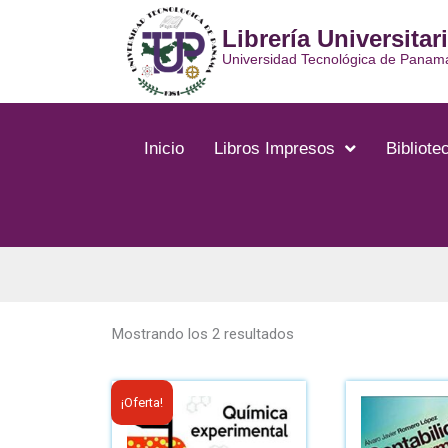
Ir
Librería Universitar
al
contenido
Universidad Tecnológica de Panam
Inicio
Libros Impresos
Bibliotec
Ordenado
por
Mostrando los 2 resultados
los
últimos
El
El
¡Oferta!
precio
precio
original
actual