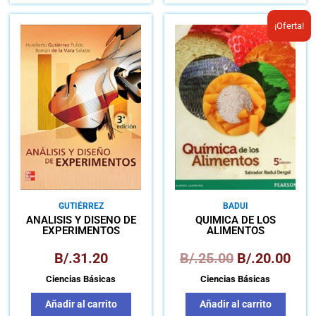
El
El
¡Oferta!
precio
prec
original
actu
era:
es:
B/.25.00.
B/.2
GUTIÉRREZ
BADUI
ANÁLISIS Y DISEÑO DE
QUÍMICA DE LOS
EXPERIMENTOS
ALIMENTOS
B/.
31.20
B/.
25.00
B/.
20.00
Ciencias Básicas
Ciencias Básicas
Añadir al carrito
Añadir al carrito