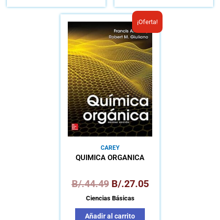
El
El
¡Oferta!
precio
precio
original
actual
era:
es:
B/.44.49.
B/.27.05.
CAREY
QUÍMICA ORGÁNICA
B/.
44.49
B/.
27.05
Ciencias Básicas
Añadir al carrito