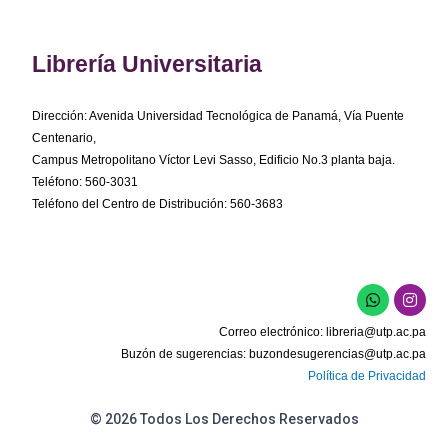
Librería Universitaria
Dirección: Avenida Universidad Tecnológica de Panamá, Vía Puente
Centenario,
Campus Metropolitano Víctor Levi Sasso, Edificio No.3 planta baja.
Teléfono: 560-3031
Teléfono del Centro de Distribución: 560-3683
W
I
h
n
a
s
Correo electrónico:
libreria@utp.ac.pa
t
t
s
a
Buzón de sugerencias:
buzondesugerencias@utp.ac.pa
a
g
Política de Privacidad
p
r
p
a
m
© 2026 Todos Los Derechos Reservados