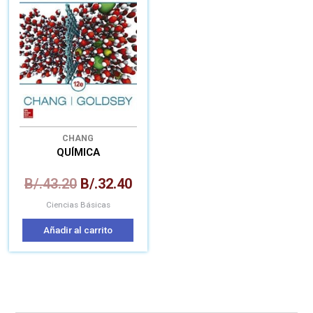
era:
es:
B/.43.20.
B/.32.40.
CHANG
QUÍMICA
B/.
43.20
B/.
32.40
Ciencias Básicas
Añadir al carrito