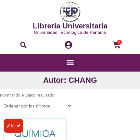
Ir
al
contenido
Librería Universitaria
Universidad Tecnológica de Panamá
Buscar
Carri
0
Menú
Autor: CHANG
Mostrando el único resultado
El
El
¡Oferta!
precio
precio
original
actual