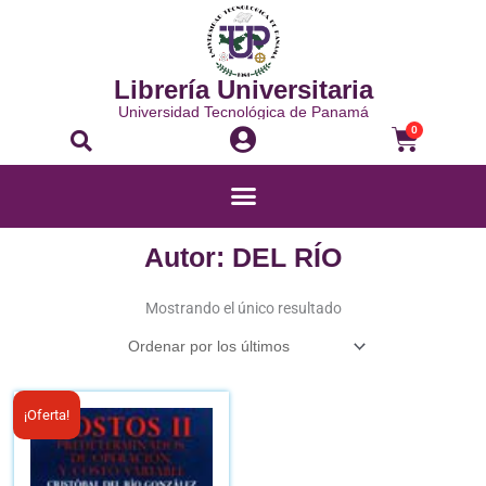
Ir
al
contenido
Librería Universitaria
Universidad Tecnológica de Panamá
Buscar
Carrito
0
Menú
Autor: DEL RÍO
Mostrando el único resultado
El
El
¡Oferta!
precio
precio
original
actual