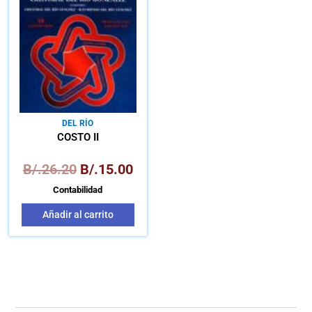
era:
es:
B/.26.20.
B/.15.00.
DEL RÍO
COSTO II
B/.
26.20
B/.
15.00
Contabilidad
Añadir al carrito