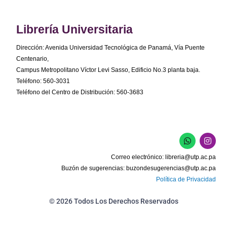
Librería Universitaria
Dirección: Avenida Universidad Tecnológica de Panamá, Vía Puente
Centenario,
Campus Metropolitano Víctor Levi Sasso, Edificio No.3 planta baja.
Teléfono: 560-3031
Teléfono del Centro de Distribución: 560-3683
W
I
h
n
a
s
Correo electrónico:
libreria@utp.ac.pa
t
t
s
a
Buzón de sugerencias:
buzondesugerencias@utp.ac.pa
a
g
Política de Privacidad
p
r
p
a
m
© 2026 Todos Los Derechos Reservados