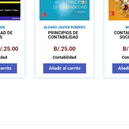
EN
ALVARO JAVIER ROMERO
M
LÓPEZ
DAD DE
PRINCIPIOS DE
CONTAB
S
CONTABILIDAD
SOC
/.
25.00
B/.
25.00
B/
idad
Contabilidad
Con
carrito
Añadir al carrito
Añadir