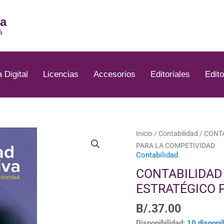
ia
á
a Digital
Licencias
Accesorios
Editoriales
Edito
CONTABILIDAD
Inicio
/
Contabilidad
/ CONT
ADMINISTRATIVA:
PARA LA COMPETIVIDAD
Contabilidad
UN
ENFOQUE
CONTABILIDAD
ESTRATÉGICO
ESTRATÉGICO 
PARA
LA
B/.
37.00
COMPETIVIDAD
Disponibilidad:
10 disponi