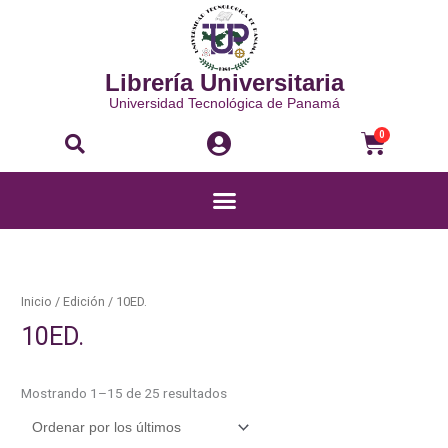
Ir
al
contenido
Librería Universitaria
Universidad Tecnológica de Panamá
Buscar
Carri
0
Menú
Ordenado
por
los
últimos
Inicio
/ Edición / 10ED.
10ED.
Mostrando 1–15 de 25 resultados