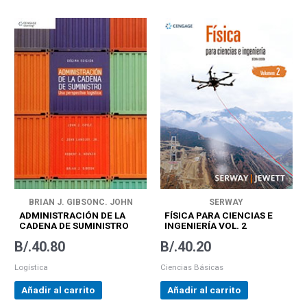
BRIAN J. GIBSON
C. JOHN
SERWAY
LANGLEY JR.
JOHN J.
ADMINISTRACIÓN DE LA
FÍSICA PARA CIENCIAS E
COYLE
ROBERT A. NOVACK
CADENA DE SUMINISTRO
INGENIERÍA VOL. 2
UNA PERSPECTIVA
B/.
40.80
B/.
40.20
LOGÍSTICA
Logística
Ciencias Básicas
Añadir al carrito
Añadir al carrito