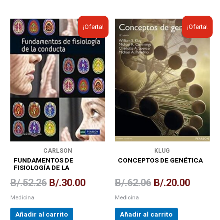
El
El
El
El
¡Oferta!
¡Oferta!
precio
precio
precio
precio
original
actual
original
actual
era:
es:
era:
es:
B/.52.26.
B/.30.00.
B/.62.06.
B/.20.0
CARLSON
KLUG
FUNDAMENTOS DE
CONCEPTOS DE GENÉTICA
FISIOLOGÍA DE LA
CONDUCTA
B/.
52.26
B/.
30.00
B/.
62.06
B/.
20.00
Medicina
Medicina
Añadir al carrito
Añadir al carrito