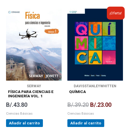
El
El
¡Oferta!
precio
precio
original
actual
era:
es:
B/.39.20.
B/.23.0
SERWAY
DAVIS
STANLEY
WHITTEN
FÍSICA PARA CIENCIAS E
QUÍMICA
INGENIERÍA VOL. 1
B/.
43.80
B/.
39.20
B/.
23.00
Ciencias Básicas
Ciencias Básicas
Añadir al carrito
Añadir al carrito