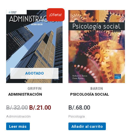
El
El
¡Oferta!
precio
precio
original
actual
era:
es:
B/.32.00.
B/.21.00.
AGOTADO
GRIFFIN
BARON
ADMINISTRACIÓN
PSICOLOGÍA SOCIAL
B/.
32.00
B/.
21.00
B/.
68.00
Administración
Psicología
Leer más
Añadir al carrito