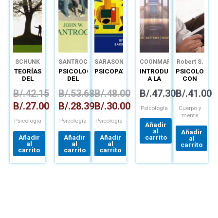
SCHUNK
SANTROCK
SARASON
COON
MARTINI
Robert S.
MITTERER
Feldman
TEORÍAS
PSICOLOGÍA
PSICOPATOLOGÍA
INTRODUCCIÓN
PSICOLOGÍA
DEL
DEL
A LA
CON
APRENDIZAJE
DESARROLLO
PSICOLOGÍA:
APLICACION
B/.
42.15
B/.
53.68
B/.
48.00
B/.
47.30
B/.
41.00
EL
ACCESO
B/.
27.00
B/.
28.39
B/.
30.00
A LA
Psicología
Cuerpo y
MENTE Y
mente
Psicología
Psicología
Psicología
LA
Añadir
CONDUCTA
al
Añadir
Añadir
Añadir
Añadir
carrito
al
al
al
al
carrito
carrito
carrito
carrito