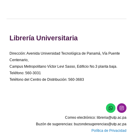
Librería Universitaria
Dirección: Avenida Universidad Tecnológica de Panamá, Vía Puente
Centenario,
Campus Metropolitano Víctor Levi Sasso, Edificio No.3 planta baja.
Teléfono: 560-3031
Teléfono del Centro de Distribución: 560-3683
W
I
h
n
a
s
Correo electrónico:
libreria@utp.ac.pa
t
t
s
a
Buzón de sugerencias:
buzondesugerencias@utp.ac.pa
a
g
Política de Privacidad