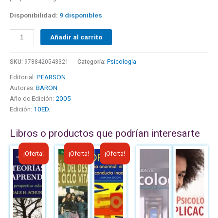
Disponibilidad:
9 disponibles
Añadir al carrito
SKU:
9788420543321
Categoría:
Psicología
Editorial:
PEARSON
Autores:
BARON
Año de Edición:
2005
Edición:
10ED.
Libros o productos que podrían interesarte
El
El
El
El
El
El
¡Oferta!
¡Oferta!
¡Oferta!
precio
precio
precio
precio
precio
precio
original
actual
original
actual
original
actual
era:
es:
era:
es:
era:
es:
B/.42.15.
B/.27.00.
B/.53.68.
B/.28.39.
B/.48.00.
B/.30.00.