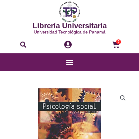
Ir
al
contenido
Librería Universitaria
Universidad Tecnológica de Panamá
Buscar
Carri
0
Menú
PSICOLOGÍA
SOCIAL
cantidad