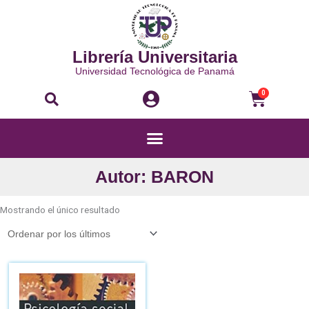
Ir
al
contenido
Librería Universitaria
Universidad Tecnológica de Panamá
Buscar
Carri
0
Menú
Autor: BARON
Mostrando el único resultado