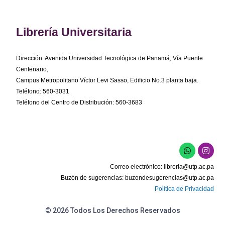
Librería Universitaria
Dirección: Avenida Universidad Tecnológica de Panamá, Vía Puente
Centenario,
Campus Metropolitano Víctor Levi Sasso, Edificio No.3 planta baja.
Teléfono: 560-3031
Teléfono del Centro de Distribución: 560-3683
W
I
h
n
a
s
Correo electrónico:
libreria@utp.ac.pa
t
t
s
a
Buzón de sugerencias:
buzondesugerencias@utp.ac.pa
a
g
Política de Privacidad
p
r
p
a
m
© 2026 Todos Los Derechos Reservados