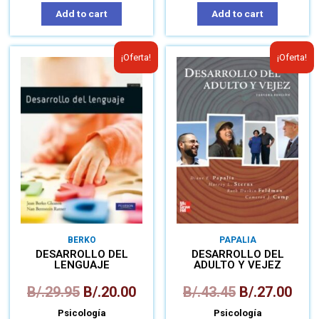
Add to cart
Add to cart
¡Oferta!
¡Oferta!
BERKO
PAPALIA
DESARROLLO DEL
DESARROLLO DEL
LENGUAJE
ADULTO Y VEJEZ
B/.
29.95
B/.
20.00
B/.
43.45
B/.
27.00
Psicología
Psicología