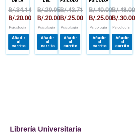
DE LA
DEL
PSICOLÓGICAS
PSICOLÓGICO
PERSONALIDAD
LENGUAJE
B/.
34.14
B/.
29.95
B/.
43.71
B/.
40.00
B/.
48.00
B/.
20.00
B/.
20.00
B/.
25.00
B/.
25.00
B/.
30.00
Psicología
Psicología
Psicología
Psicología
Psicología
Añadir
Añadir
Añadir
Añadir
Añadir
al
al
al
al
al
carrito
carrito
carrito
carrito
carrito
Librería Universitaria