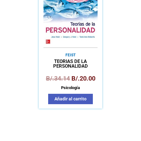
B/.34.14.
B/.20.00.
FEIST
TEORÍAS DE LA
PERSONALIDAD
B/.
34.14
B/.
20.00
Psicología
Añadir al carrito