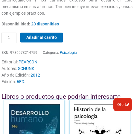
autorregulación y los caminos exitosos para desarrollar este
mecanismo en sus alumnos. También incluye nuevos ejercicios y casos
con ejemplos prácticos.
Disponibilidad:
23 disponibles
Añadir al carrito
SKU:
9786073214759
Categoría:
Psicología
Editorial:
PEARSON
Autores:
SCHUNK
Año de Edición:
2012
Edición:
6ED.
Libros o productos que podrían interesarte
El
El
¡Oferta!
precio
prec
original
actu
era:
es: