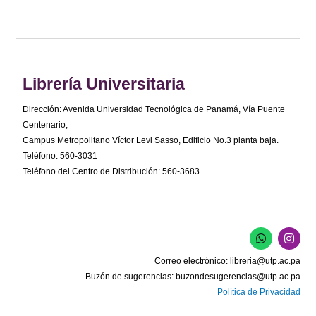
Librería Universitaria
Dirección: Avenida Universidad Tecnológica de Panamá, Vía Puente
Centenario,
Campus Metropolitano Víctor Levi Sasso, Edificio No.3 planta baja.
Teléfono: 560-3031
Teléfono del Centro de Distribución: 560-3683
W
I
h
n
a
s
Correo electrónico:
libreria@utp.ac.pa
t
t
s
a
Buzón de sugerencias:
buzondesugerencias@utp.ac.pa
a
g
Política de Privacidad
p
r
p
a