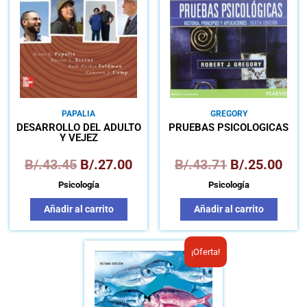
B/.43.45.
B/.27.00.
B/.43.71.
B/.2
PAPALIA
GREGORY
DESARROLLO DEL ADULTO
PRUEBAS PSICOLÓGICAS
Y VEJEZ
B/.
43.45
B/.
27.00
B/.
43.71
B/.
25.00
Psicología
Psicología
Añadir al carrito
Añadir al carrito
El
El
¡Oferta!
precio
precio
original
actual
era:
es: