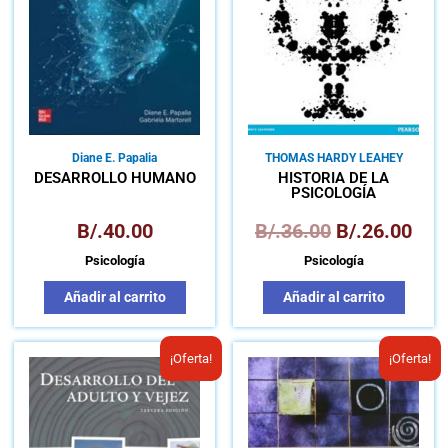
B/.36.00.
B/.2
Diane E. Papalia
THOMAS HARDY LEAHEY
DESARROLLO HUMANO
HISTORIA DE LA
PSICOLOGÍA
B/.
40.00
B/.
36.00
B/.
26.00
Psicología
Psicología
Añadir al carrito
Añadir al carrito
El
El
El
El
¡Oferta!
¡Oferta!
precio
precio
precio
prec
original
actual
original
actu
era:
es:
era:
es: