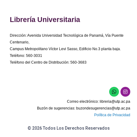
Librería Universitaria
Dirección: Avenida Universidad Tecnológica de Panamá, Vía Puente
Centenario,
Campus Metropolitano Víctor Levi Sasso, Edificio No.3 planta baja.
Teléfono: 560-3031
Teléfono del Centro de Distribución: 560-3683
W
I
h
n
a
s
Correo electrónico:
libreria@utp.ac.pa
t
t
s
a
Buzón de sugerencias:
buzondesugerencias@utp.ac.pa
a
g
Política de Privacidad
p
r
p
a
m
© 2026 Todos Los Derechos Reservados