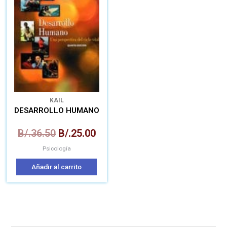
era:
es:
B/.36.50.
B/.25.00.
KAIL
DESARROLLO HUMANO
B/.
36.50
B/.
25.00
Psicología
Añadir al carrito