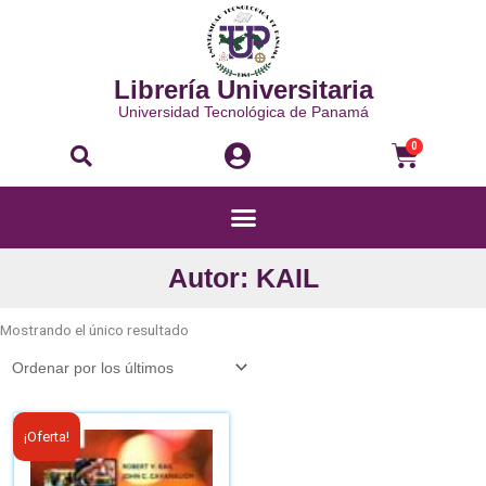
Ir
al
contenido
Librería Universitaria
Universidad Tecnológica de Panamá
Buscar
Carri
0
Menú
Autor: KAIL
Mostrando el único resultado
El
El
¡Oferta!
precio
precio
original
actual