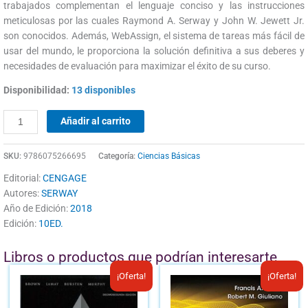
trabajados complementan el lenguaje conciso y las instrucciones
meticulosas por las cuales Raymond A. Serway y John W. Jewett Jr.
son conocidos. Además, WebAssign, el sistema de tareas más fácil de
usar del mundo, le proporciona la solución definitiva a sus deberes y
necesidades de evaluación para maximizar el éxito de su curso.
Disponibilidad:
13 disponibles
Añadir al carrito
SKU:
9786075266695
Categoría:
Ciencias Básicas
Editorial:
CENGAGE
Autores:
SERWAY
Año de Edición:
2018
Edición:
10ED.
Libros o productos que podrían interesarte
El
El
El
El
¡Oferta!
¡Oferta!
precio
precio
precio
prec