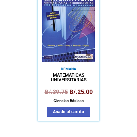
original
actual
era:
es:
B/.39.75.
B/.25.00.
DEMANA
MATEMÁTICAS
UNIVERSITARIAS
INTRODUCTORIAS
B/.
39.75
B/.
25.00
Ciencias Básicas
Añadir al carrito