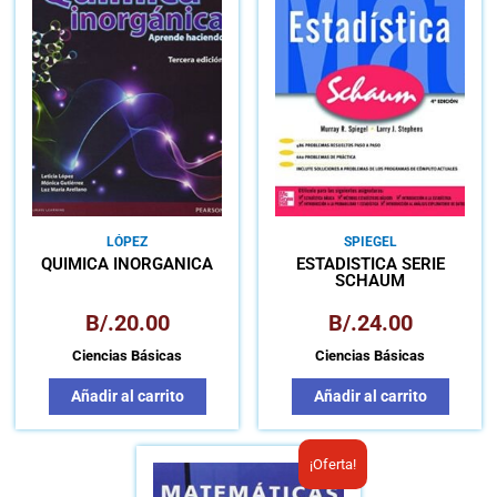
LÓPEZ
SPIEGEL
QUÍMICA INORGÁNICA
ESTADÍSTICA SERIE
SCHAUM
B/.
20.00
B/.
24.00
Ciencias Básicas
Ciencias Básicas
Añadir al carrito
Añadir al carrito
El
El
¡Oferta!
precio
precio