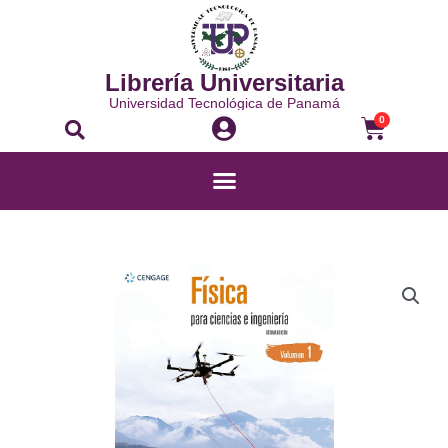
Ir
al
contenido
Librería Universitaria
Universidad Tecnológica de Panamá
Buscar
Carrito
0
Menú
FÍSICA
PARA
CIENCIAS
E
INGENIERÍA
VOL.
1
cantidad