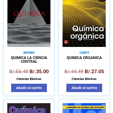
original
actual
original
actu
era:
es:
era:
es:
B/.55.40.
B/.35.00.
B/.44.49.
B/.2
BROWN
CAREY
QUÍMICA LA CIENCIA
QUÍMICA ORGÁNICA
CENTRAL
B/.
55.40
B/.
35.00
B/.
44.49
B/.
27.05
Ciencias Básicas
Ciencias Básicas
Añadir al carrito
Añadir al carrito