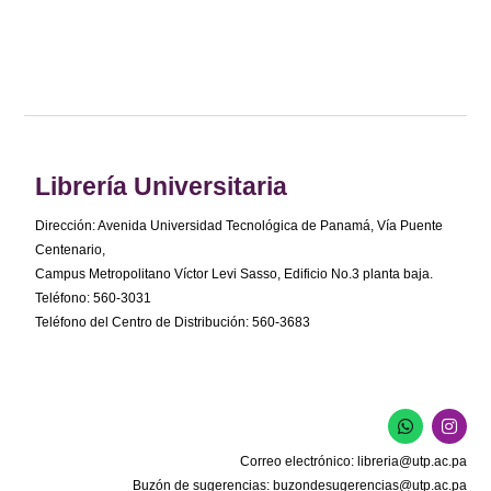
Librería Universitaria
Dirección: Avenida Universidad Tecnológica de Panamá, Vía Puente
Centenario,
Campus Metropolitano Víctor Levi Sasso, Edificio No.3 planta baja.
Teléfono: 560-3031
Teléfono del Centro de Distribución: 560-3683
W
I
h
n
a
s
Correo electrónico:
libreria@utp.ac.pa
t
t
s
a
Buzón de sugerencias:
buzondesugerencias@utp.ac.pa