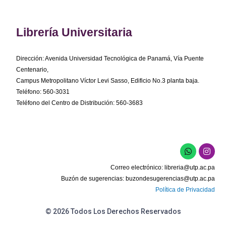
Librería Universitaria
Dirección: Avenida Universidad Tecnológica de Panamá, Vía Puente
Centenario,
Campus Metropolitano Víctor Levi Sasso, Edificio No.3 planta baja.
Teléfono: 560-3031
Teléfono del Centro de Distribución: 560-3683
W
I
h
n
a
s
Correo electrónico:
libreria@utp.ac.pa
t
t
s
a
Buzón de sugerencias:
buzondesugerencias@utp.ac.pa
a
g
Política de Privacidad
p
r
p
a
m
© 2026 Todos Los Derechos Reservados