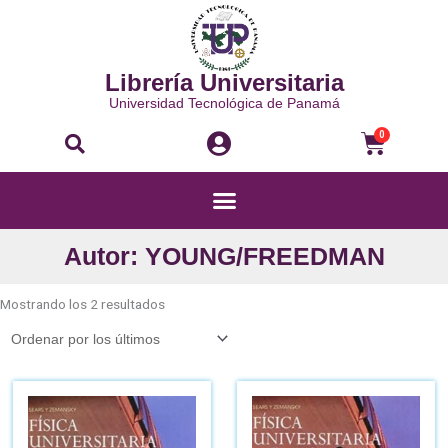
Ir
al
contenido
Librería Universitaria
Universidad Tecnológica de Panamá
Buscar
Carri
0
Menú
Autor: YOUNG/FREEDMAN
Ordenado
por
Mostrando los 2 resultados
los
últimos