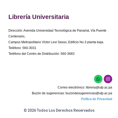
Librería Universitaria
Dirección: Avenida Universidad Tecnológica de Panamá, Vía Puente
Centenario,
Campus Metropolitano Víctor Levi Sasso, Edificio No.3 planta baja.
Teléfono: 560-3031
Teléfono del Centro de Distribución: 560-3683
W
I
h
n
a
s
Correo electrónico:
libreria@utp.ac.pa
t
t
s
a
Buzón de sugerencias:
buzondesugerencias@utp.ac.pa
a
g
Política de Privacidad
p
r
p
a
m
© 2026 Todos Los Derechos Reservados