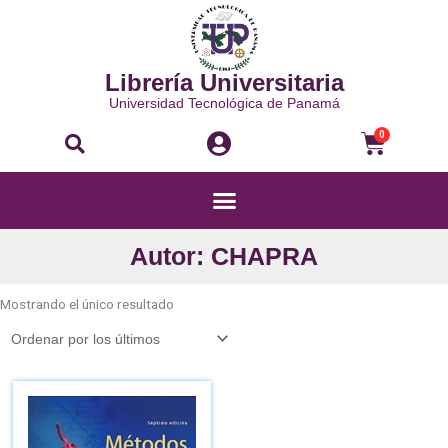
Ir
al
contenido
Librería Universitaria
Universidad Tecnológica de Panamá
Buscar
Carri
0
Menú
Autor: CHAPRA
Mostrando el único resultado