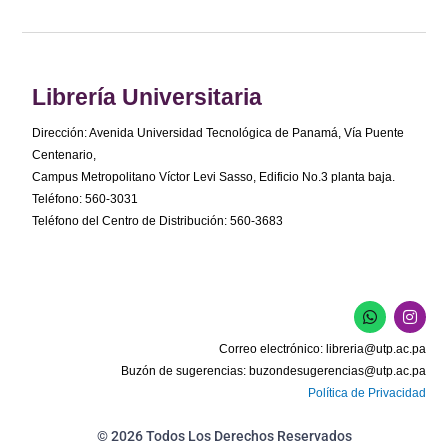
Librería Universitaria
Dirección: Avenida Universidad Tecnológica de Panamá, Vía Puente
Centenario,
Campus Metropolitano Víctor Levi Sasso, Edificio No.3 planta baja.
Teléfono: 560-3031
Teléfono del Centro de Distribución: 560-3683
W
I
h
n
a
s
Correo electrónico:
libreria@utp.ac.pa
t
t
s
a
Buzón de sugerencias:
buzondesugerencias@utp.ac.pa
a
g
Política de Privacidad
p
r
p
a
m
© 2026 Todos Los Derechos Reservados