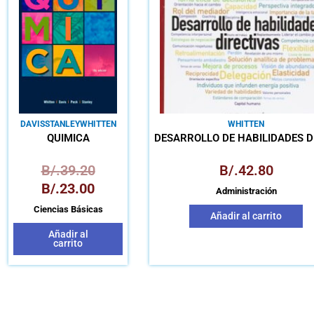
es:
era:
B/.23.00.
B/.39.20.
DAVIS
STANLEY
WHITTEN
WHITTEN
QUÍMICA
DESARROLLO DE HABILIDADES D
B/.
39.20
B/.
42.80
B/.
23.00
Administración
Ciencias Básicas
Añadir al carrito
Añadir al
carrito