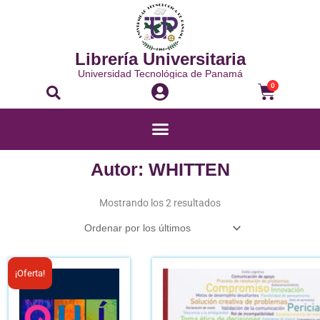
Ir
al
contenido
Librería Universitaria
Universidad Tecnológica de Panamá
Buscar
Carrito
0
Menú
Autor: WHITTEN
Ordenado
por
Mostrando los 2 resultados
los
últimos
El
El
¡Oferta!
precio
precio
actual
original