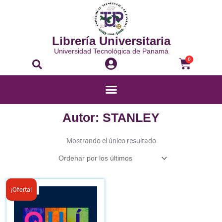
Ir
al
contenido
Librería Universitaria
Universidad Tecnológica de Panamá
Buscar
Carrito
0
Menú
Autor: STANLEY
Mostrando el único resultado
El
El
¡Oferta!
precio
precio
original
actual