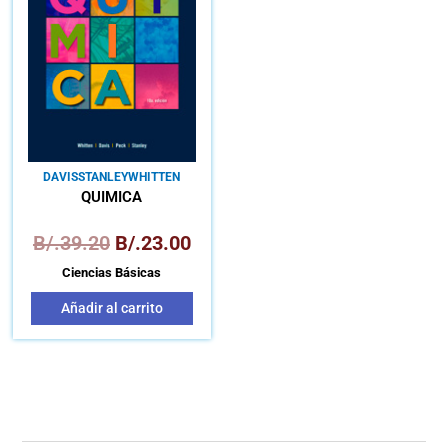
era:
es:
B/.39.20.
B/.23.00.
DAVIS
STANLEY
WHITTEN
QUÍMICA
B/.
39.20
B/.
23.00
Ciencias Básicas
Añadir al carrito