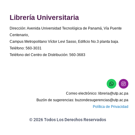
Librería Universitaria
Dirección: Avenida Universidad Tecnológica de Panamá, Vía Puente
Centenario,
Campus Metropolitano Víctor Levi Sasso, Edificio No.3 planta baja.
Teléfono: 560-3031
Teléfono del Centro de Distribución: 560-3683
W
I
h
n
a
s
Correo electrónico:
libreria@utp.ac.pa
t
t
s
a
Buzón de sugerencias:
buzondesugerencias@utp.ac.pa
a
g
Política de Privacidad
p
r
p
a
m
© 2026 Todos Los Derechos Reservados