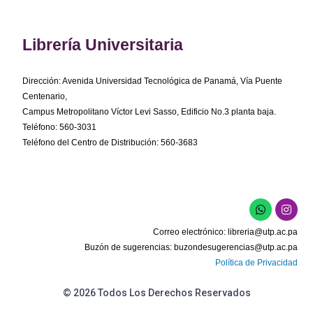
Librería Universitaria
Dirección: Avenida Universidad Tecnológica de Panamá, Vía Puente
Centenario,
Campus Metropolitano Víctor Levi Sasso, Edificio No.3 planta baja.
Teléfono: 560-3031
Teléfono del Centro de Distribución: 560-3683
W
I
h
n
a
s
Correo electrónico:
libreria@utp.ac.pa
t
t
s
a
Buzón de sugerencias:
buzondesugerencias@utp.ac.pa
a
g
Política de Privacidad
p
r
p
a
m
© 2026 Todos Los Derechos Reservados