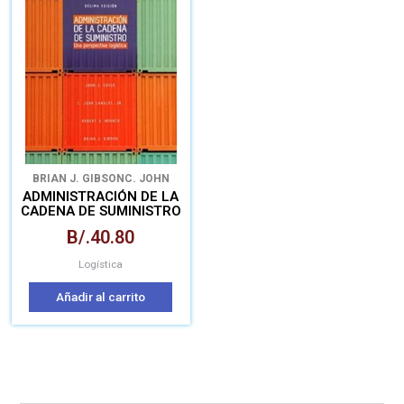
BRIAN J. GIBSON
C. JOHN
LANGLEY JR.
JOHN J.
ADMINISTRACIÓN DE LA
COYLE
ROBERT A. NOVACK
CADENA DE SUMINISTRO
UNA PERSPECTIVA
B/.
40.80
LOGÍSTICA
Logística
Añadir al carrito