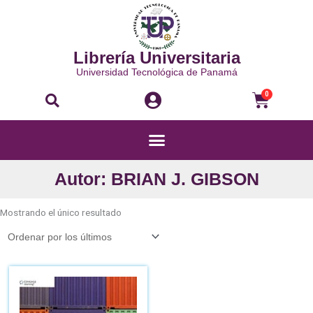
Ir
al
contenido
Librería Universitaria
Universidad Tecnológica de Panamá
Buscar
Carri
0
Menú
Autor: BRIAN J. GIBSON
Mostrando el único resultado