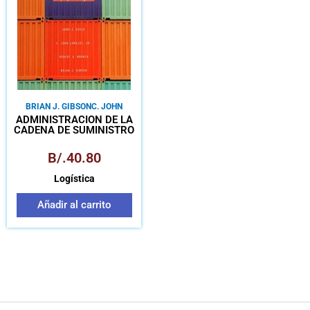
BRIAN J. GIBSON
C. JOHN
LANGLEY JR.
JOHN J.
ADMINISTRACIÓN DE LA
COYLE
ROBERT A. NOVACK
CADENA DE SUMINISTRO
UNA PERSPECTIVA
LOGÍSTICA
B/.
40.80
Logística
Añadir al carrito