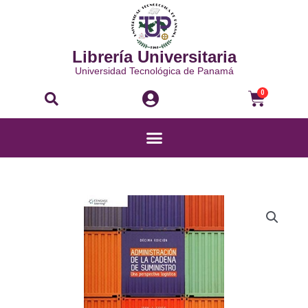
Ir
al
contenido
Librería Universitaria
Universidad Tecnológica de Panamá
Buscar
Carri
0
Menú
ADMINISTRACIÓN
DE
LA
CADENA
DE
SUMINISTRO
UNA