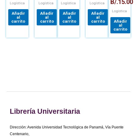
B/.
15.00
CADENA
DE
DE
CADENA
Logística
Logística
Logística
Logística
DE
SUMINISTRO
SUMINISTROS
DE
Logística
SUMINISTRO
SUMINISTRO
Añadir
Añadir
Añadir
Añadir
al
al
al
al
carrito
carrito
carrito
carrito
Añadir
al
carrito
Librería Universitaria
Dirección: Avenida Universidad Tecnológica de Panamá, Vía Puente
Centenario,