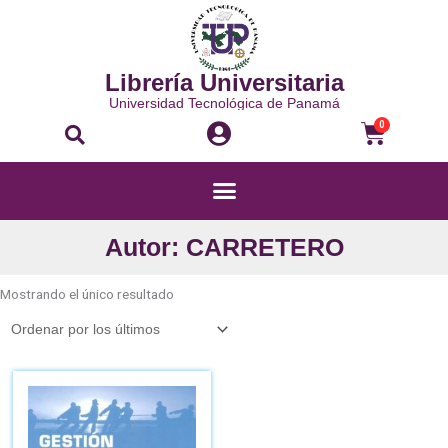
Ir
al
contenido
Librería Universitaria
Universidad Tecnológica de Panamá
Buscar
Carri
0
Menú
Autor: CARRETERO
Mostrando el único resultado