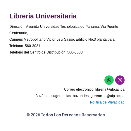
Librería Universitaria
Dirección: Avenida Universidad Tecnológica de Panamá, Vía Puente
Centenario,
Campus Metropolitano Víctor Levi Sasso, Edificio No.3 planta baja.
Teléfono: 560-3031
Teléfono del Centro de Distribución: 560-3683
W
I
h
n
a
s
Correo electrónico:
libreria@utp.ac.pa
t
t
s
a
Buzón de sugerencias:
buzondesugerencias@utp.ac.pa
a
g
Política de Privacidad
p
r
p
a
m
© 2026 Todos Los Derechos Reservados