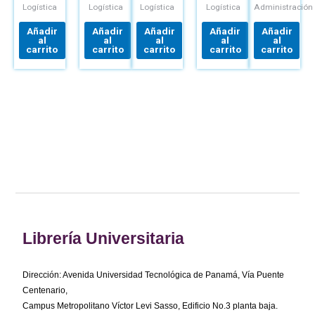
COYLE
ROBERT
DE
UNA
DE
SUPPLY
Logística
Logística
Logística
Logística
Administración
A.
SUMINISTRO
PERSPECTIVA
ALMACENES
CHAIN
NOVACK
LOGÍSTICA
Y
MANAGEMEN
Añadir
Añadir
Añadir
Añadir
Añadir
CENTROS
al
al
al
al
al
DE
carrito
carrito
carrito
carrito
carrito
DISTRIBUCIÓN
Librería Universitaria
Dirección: Avenida Universidad Tecnológica de Panamá, Vía Puente
Centenario,
Campus Metropolitano Víctor Levi Sasso, Edificio No.3 planta baja.