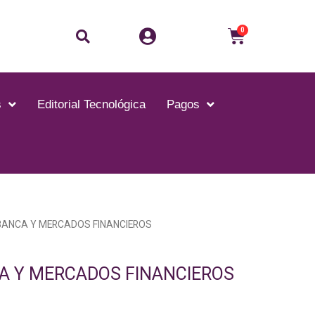
Buscar
Carrito
0
s
Editorial Tecnológica
Pagos
l
BANCA Y MERCADOS FINANCIEROS
recio
ctual
 Y MERCADOS FINANCIEROS
s:
/.35.00.