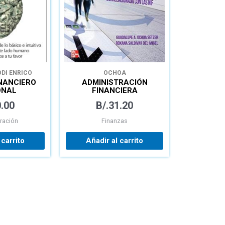
DI ENRICO
OCHOA
NANCIERO
ADMINISTRACIÓN
ONAL
FINANCIERA
CORRELACIONADA
.00
B/.
31.20
ración
Finanzas
 carrito
Añadir al carrito