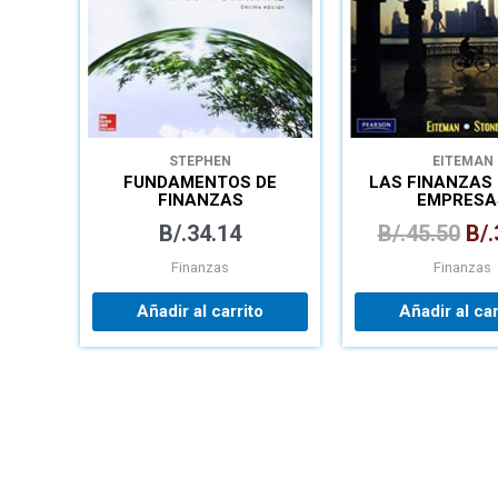
STEPHEN
EITEMAN
FUNDAMENTOS DE
LAS FINANZAS 
FINANZAS
EMPRESA
CORPORATIVAS
MULTINACIO
B/.
34.14
B/.
45.50
B/.
Finanzas
Finanzas
Añadir al carrito
Añadir al car