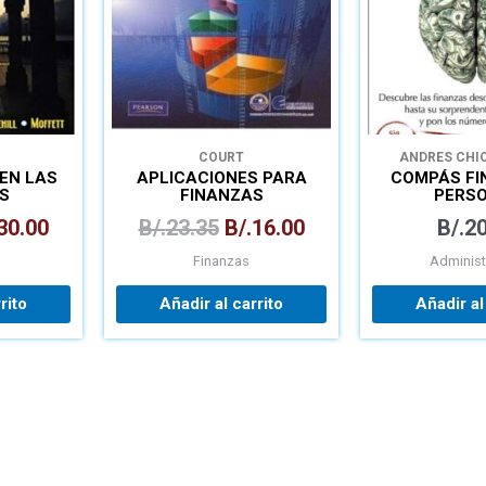
COURT
ANDRES CHIO
EN LAS
APLICACIONES PARA
COMPÁS FI
S
FINANZAS
PERS
NALES
EMPRESARIALES
30.00
B/.
23.35
B/.
16.00
B/.
20
Finanzas
Administ
rito
Añadir al carrito
Añadir al