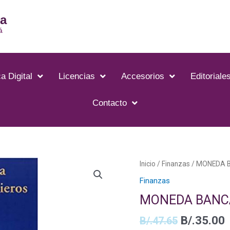
ia
á
a Digital
Licencias
Accesorios
Editoriale
Contacto
El
E
MONEDA
Inicio
/
Finanzas
/ MONEDA 
precio
p
BANCA
Finanzas
original
a
Y
MONEDA BANCA
era:
e
MERCADOS
B/.47.65.
B
FINANCIEROS
B/.
35.00
B/.
47.65
cantidad