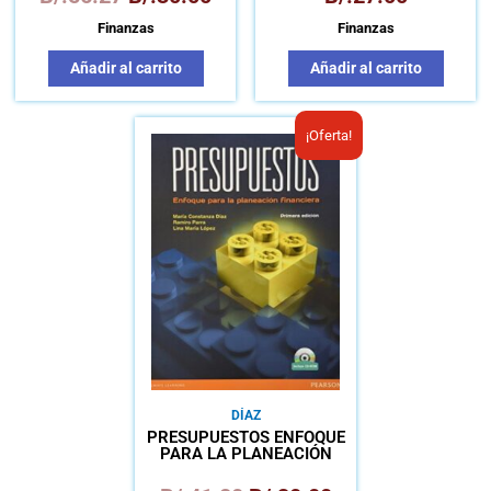
Finanzas
Finanzas
Añadir al carrito
Añadir al carrito
El
El
¡Oferta!
precio
precio
original
actual
era:
es:
B/.41.80.
B/.30.00.
DÍAZ
PRESUPUESTOS ENFOQUE
PARA LA PLANEACIÓN
FINANCIERA