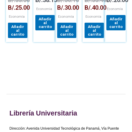
B/.
33.56
B/.
38.15
B/.
50.10
B/.
55.46
B/.
20.00
INGENIERÍA
B/.
25.00
B/.
30.00
B/.
40.00
Economía
Economía
Economía
Economía
Economía
Añadir
Añadir
al
al
Añadir
carrito
Añadir
Añadir
carrito
al
al
al
carrito
carrito
carrito
Librería Universitaria
Dirección: Avenida Universidad Tecnológica de Panamá, Vía Puente