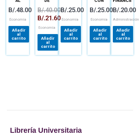
AL
DE
CON
FINANCIERO
ANÁLISIS
ECONOMÍA
APLICACIONES
PERSONAL
B/.
48.00
B/.
40.00
B/.
25.00
B/.
25.00
B/.
20.00
ECONÓMICO
A
AMÉRICA
B/.
21.60
LATINA
Economía
Economía
Economía
Administración
Economía
Añadir
Añadir
Añadir
Añadir
al
al
al
al
carrito
Añadir
carrito
carrito
carrito
al
carrito
Librería Universitaria