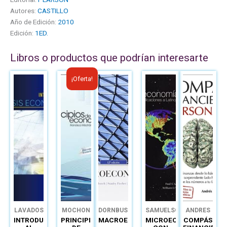
Autores:
CASTILLO
Año de Edición:
2010
Edición:
1ED.
Libros o productos que podrían interesarte
El
El
¡Oferta!
precio
precio
original
actual
era:
es:
B/.40.00.
B/.21.60.
LAVADOS
MOCHON
DORNBUSCH
SAMUELSON
ANDRES
CHIODI
INTRODUCCIÓN
PRINCIPIOS
MACROECONOMÍA
MICROECONOMÍA
COMPÁS
ENRICO