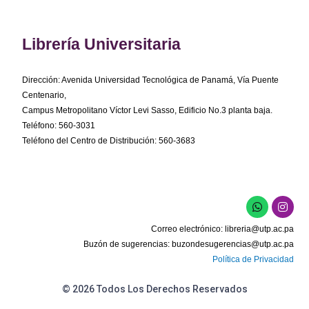
Librería Universitaria
Dirección: Avenida Universidad Tecnológica de Panamá, Vía Puente
Centenario,
Campus Metropolitano Víctor Levi Sasso, Edificio No.3 planta baja.
Teléfono: 560-3031
Teléfono del Centro de Distribución: 560-3683
W
I
h
n
a
s
Correo electrónico:
libreria@utp.ac.pa
t
t
s
a
Buzón de sugerencias:
buzondesugerencias@utp.ac.pa
a
g
Política de Privacidad
p
r
p
a
m
© 2026 Todos Los Derechos Reservados