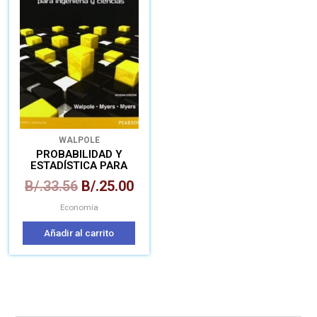
era:
es:
B/.33.56.
B/.25.00.
WALPOLE
PROBABILIDAD Y
ESTADÍSTICA PARA
INGENIERÍA
B/.
33.56
B/.
25.00
Economía
Añadir al carrito