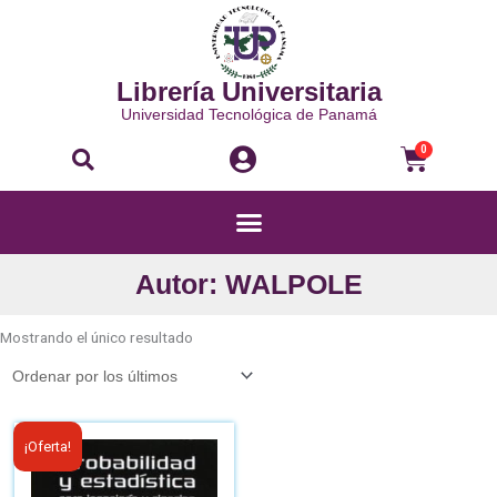
Ir
al
contenido
Librería Universitaria
Universidad Tecnológica de Panamá
Buscar
Carri
0
Menú
Autor: WALPOLE
Mostrando el único resultado
El
El
¡Oferta!
precio
precio
original
actual