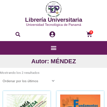
Ir
al
contenido
Librería Universitaria
Universidad Tecnológica de Panamá
Buscar
Carri
0
Menú
Autor: MÉNDEZ
Ordenado
por
Mostrando los 2 resultados
los
últimos