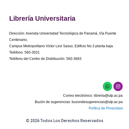
Librería Universitaria
Dirección: Avenida Universidad Tecnológica de Panamá, Vía Puente
Centenario,
Campus Metropolitano Víctor Levi Sasso, Edificio No.3 planta baja.
Teléfono: 560-3031
Teléfono del Centro de Distribución: 560-3683
W
I
h
n
a
s
Correo electrónico:
libreria@utp.ac.pa
t
t
s
a
Buzón de sugerencias:
buzondesugerencias@utp.ac.pa
a
g
Política de Privacidad
p
r
p
a
m
© 2026 Todos Los Derechos Reservados