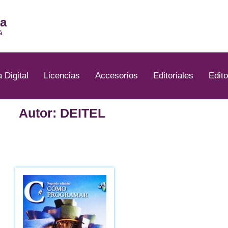
ia
á
a Digital
Licencias
Accesorios
Editoriales
Edito
Autor: DEITEL
cio
ual
41.00.