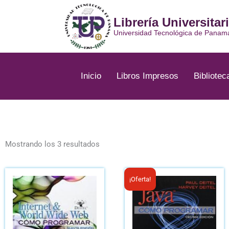
Ir
al
Librería Universitar
contenido
Universidad Tecnológica de Panam
Inicio
Libros Impresos
Bibliotec
Ordenado
por
Mostrando los 3 resultados
los
últimos
El
El
¡Oferta!
precio
pre
original
act
era:
es:
B/.51.05.
B/.