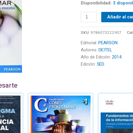
Disponibilidad:
3 disponi
Añadir al ca
SKU:
9786073222907
Cat
Editorial:
PEARSON
Autores:
DEITEL
Año de Edición:
2014
Edición:
5ED.
esarte