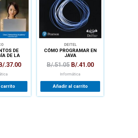
CO
DEITEL
NTOS DE
CÓMO PROGRAMAR EN
ÍA DE LA
JAVA
ACIÓN
B/.
37.00
B/.
51.05
B/.
41.00
ática
Informática
 carrito
Añadir al carrito