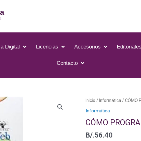
ia
á
a Digital
Licencias
Accesorios
Editoriale
Contacto
CÓMO
Inicio
/
Informática
/ CÓMO 
PROGRAMAR
Informática
INTERNET
CÓMO PROGRA
&WWW
cantidad
B/.
56.40