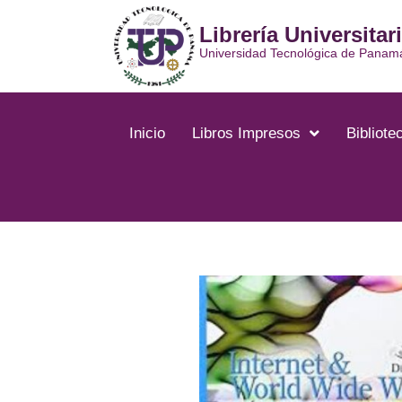
Ir
Librería Universitar
al
contenido
Universidad Tecnológica de Panam
Inicio
Libros Impresos
Bibliotec