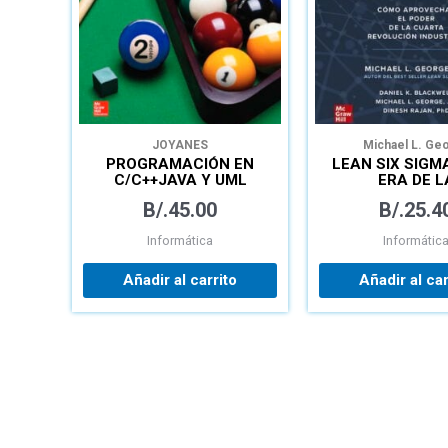
JOYANES
Michael L. Ge
PROGRAMACIÓN EN
LEAN SIX SIGM
C/C++JAVA Y UML
ERA DE L
INTELIGEN
B/.
45.00
B/.
25.4
ARTIFICI
Informática
Informátic
Añadir al carrito
Añadir al car