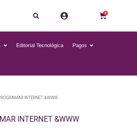
Buscar
Carrito
0
s
Editorial Tecnológica
Pagos
PROGRAMAR INTERNET &WWW
MAR INTERNET &WWW