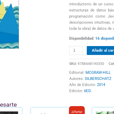
introductorio de un curs
estructuras de datos bá
programación como Jav
descripciones intuitivas,
toda la obra) de datos de 
Disponibilidad:
16 disponi
Añadir al car
SKU:
9788448190330
Cat
Editorial:
MCGRAW-HILL
Autores:
SILBERSCHATZ
Año de Edición:
2014
Edición:
6ED.
resarte
El
El
¡Oferta!