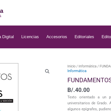
ia
á
a Digital
Licencias
Accesorios
Editoriales
Edito
FUNDAMENTOS
Inicio
/
Informática
/ FUNDA
Informática
DE
BASE
FUNDAMENTOS 
DE
B/.
40.00
DATOS
cantidad
Texto orientado a un 
universitarios de Grado. 
algunos epígrafes, pudie