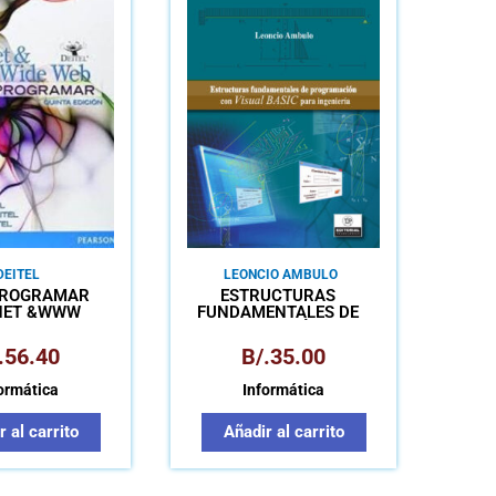
DEITEL
LEONCIO AMBULO
PROGRAMAR
ESTRUCTURAS
NET &WWW
FUNDAMENTALES DE
PROGRAMACIÓN CON
VISUAL BASIC PARA
.
56.40
B/.
35.00
INGENIERÍA
ormática
Informática
 al carrito
Añadir al carrito