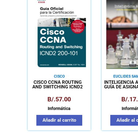
CISCO
EUCLIDES SA
GONZÁL
CISCO CCNA ROUTING
INTELIGENCIA A
AND SWITCHING ICND2
GUÍA DE ASIGN
200-101
LABORATO
B/.
57.00
B/.
17
Informática
Informá
Añadir al carrito
Añadir al 