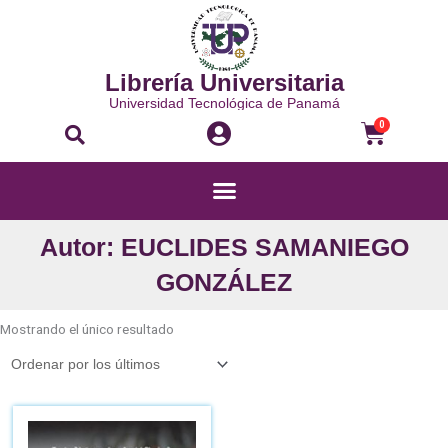
Ir
al
contenido
Librería Universitaria
Universidad Tecnológica de Panamá
Buscar
Carri
0
Menú
Autor: EUCLIDES SAMANIEGO
GONZÁLEZ
Mostrando el único resultado