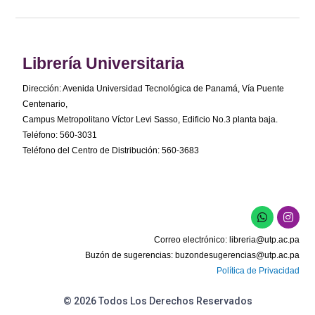
Librería Universitaria
Dirección: Avenida Universidad Tecnológica de Panamá, Vía Puente
Centenario,
Campus Metropolitano Víctor Levi Sasso, Edificio No.3 planta baja.
Teléfono: 560-3031
Teléfono del Centro de Distribución: 560-3683
W
I
h
n
a
s
Correo electrónico:
libreria@utp.ac.pa
t
t
s
a
Buzón de sugerencias:
buzondesugerencias@utp.ac.pa
a
g
Política de Privacidad
p
r
p
a
m
© 2026 Todos Los Derechos Reservados