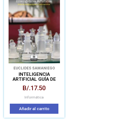
EUCLIDES SAMANIEGO
GONZÁLEZ
INTELIGENCIA
ARTIFICIAL GUÍA DE
ASIGNACIONES Y
B/.
17.50
LABORATORIOS
Informática
Añadir al carrito