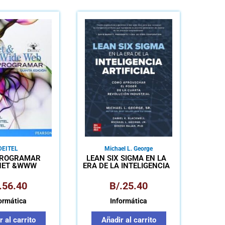
DEITEL
Michael L. George
PROGRAMAR
LEAN SIX SIGMA EN LA
NET &WWW
ERA DE LA INTELIGENCIA
ARTIFICIAL
.
56.40
B/.
25.40
ormática
Informática
 al carrito
Añadir al carrito