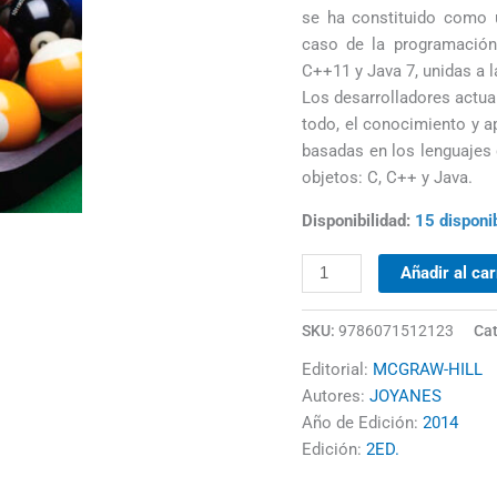
se ha constituido como u
caso de la programación
C++11 y Java 7, unidas a l
Los desarrolladores actua
todo, el conocimiento y a
basadas en los lenguajes 
objetos: C, C++ y Java.
Disponibilidad:
15 disponi
Añadir al car
SKU:
9786071512123
Cat
Editorial:
MCGRAW-HILL
Autores:
JOYANES
Año de Edición:
2014
Edición:
2ED.