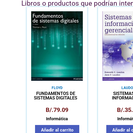
Libros o productos que podrían inte
FLOYD
LAUDO
FUNDAMENTOS DE
SISTEMA
SISTEMAS DIGITALES
INFORMA
GERENC
B/.
79.09
B/.
35
Informática
Informá
Añadir al carrito
Añadir al 