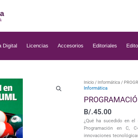
ia
á
a Digital
Licencias
Accesorios
Editoriales
Edito
PROGRAMACIÓN
Inicio
/
Informática
/ PROGR
Informática
EN
C/C++JAVA
PROGRAMACIÓN
Y
B/.
45.00
UML
cantidad
¿Qué ha sucedido en el 
Programación en C, C
innovaciones tecnológica