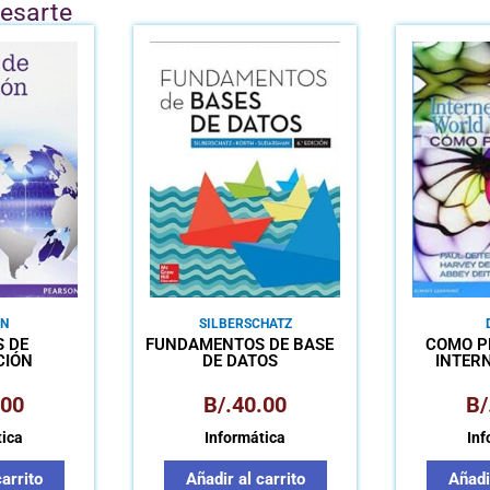
resarte
N
SILBERSCHATZ
S DE
FUNDAMENTOS DE BASE
CÓMO 
CIÓN
DE DATOS
INTER
IAL
.00
B/.
40.00
B/
tica
Informática
Inf
carrito
Añadir al carrito
Añadir