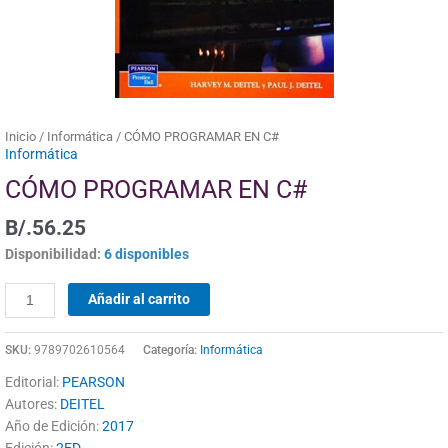
Inicio
/
Informática
/ CÓMO PROGRAMAR EN C#
Informática
CÓMO PROGRAMAR EN C#
B/.
56.25
Disponibilidad:
6 disponibles
Añadir al carrito
SKU:
9789702610564
Categoría:
Informática
Editorial:
PEARSON
Autores:
DEITEL
Año de Edición:
2017
Edición:
2ED.