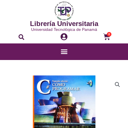
Ir
al
contenido
Librería Universitaria
Universidad Tecnológica de Panamá
Buscar
Carrito
0
Menú
CÓMO
PROGRAMAR
EN
C#
cantidad