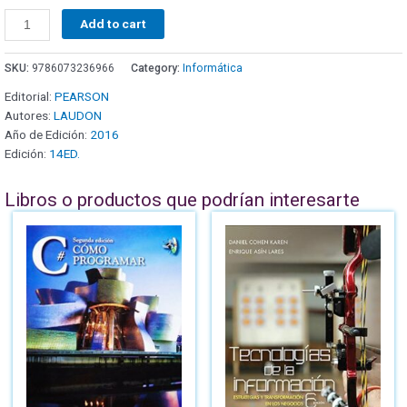
Add to cart
SKU:
9786073236966
Category:
Informática
Editorial:
PEARSON
Autores:
LAUDON
Año de Edición:
2016
Edición:
14ED.
Libros o productos que podrían interesarte