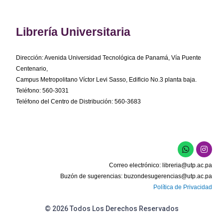
Librería Universitaria
Dirección: Avenida Universidad Tecnológica de Panamá, Vía Puente
Centenario,
Campus Metropolitano Víctor Levi Sasso, Edificio No.3 planta baja.
Teléfono: 560-3031
Teléfono del Centro de Distribución: 560-3683
W
I
h
n
a
s
Correo electrónico:
libreria@utp.ac.pa
t
t
s
a
Buzón de sugerencias:
buzondesugerencias@utp.ac.pa
a
g
Política de Privacidad
p
r
p
a
m
© 2026 Todos Los Derechos Reservados