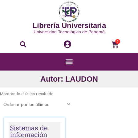
Ir
al
contenido
Librería Universitaria
Universidad Tecnológica de Panamá
Buscar
Carri
0
Menú
Autor: LAUDON
Mostrando el único resultado