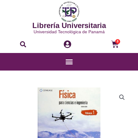
Ir
al
contenido
Librería Universitaria
Universidad Tecnológica de Panamá
Buscar
Carri
0
Menú
FÍSICA
PARA
CIENCIAS
E
INGENIERÍA
VOL.
1