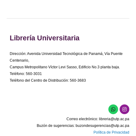
Librería Universitaria
Dirección: Avenida Universidad Tecnológica de Panamá, Vía Puente
Centenario,
Campus Metropolitano Víctor Levi Sasso, Edificio No.3 planta baja.
Teléfono: 560-3031
Teléfono del Centro de Distribución: 560-3683
W
I
h
n
a
s
Correo electrónico:
libreria@utp.ac.pa
t
t
s
a
Buzón de sugerencias:
buzondesugerencias@utp.ac.pa
a
g
Política de Privacidad
p
r