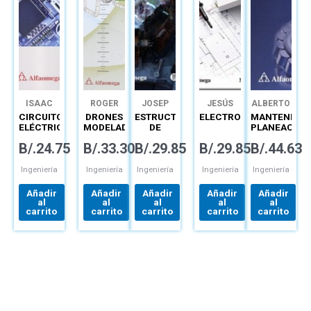
ISAAC
ROGER
JOSEP
JESÚS
ALBERTO
GUZMÁN
MIRANDA
GÓMEZ
PEPA
TRASHORRAS
MORA
CIRCUITOS
DRONES
ESTRUCTURAS
ELECTROTECNIA
MANTENIMIE
DOMÍNGUEZ
COLORADO
GÓMEZ
MONTECELOS
GUTIÉRREZ
ELÉCTRICOS
MODELADO
DE
PLANEACIÓN
LINEALES
Y
HORMIGÓN
EJECUCIÓN
B/.
24.75
B/.
33.30
B/.
29.85
B/.
29.85
B/.
44.63
PRÁCTICAS
CONTROL
ARMADO
Y
DE
DE
PREDIMENSIONAMIENTO
CONTROL
LABORATORIO
CUADROTORES
Y
Ingeniería
Ingeniería
Ingeniería
Ingeniería
Ingeniería
CÁLCULO
DE
Añadir
Añadir
Añadir
Añadir
Añadir
SECCIONES
al
al
al
al
al
MÉTODOS
carrito
carrito
carrito
carrito
carrito
SEGÚN
EHE-08