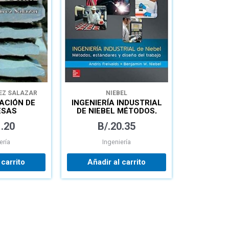
EZ SALAZAR
NIEBEL
ACIÓN DE
INGENIERÍA INDUSTRIAL
ESAS
DE NIEBEL MÉTODOS,
CTORAS
ESTANDARES Y DISEÑO
.20
B/.
20.35
DEL TRABAJO
ería
Ingeniería
 carrito
Añadir al carrito