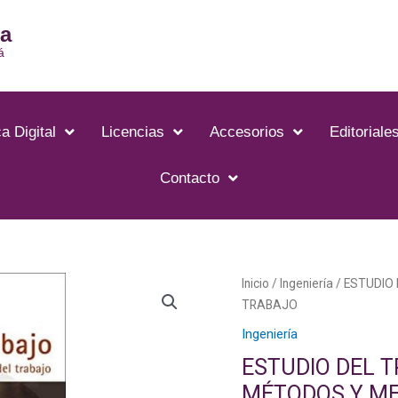
ia
á
a Digital
Licencias
Accesorios
Editoriale
Contacto
ESTUDIO
Inicio
/
Ingeniería
/ ESTUDIO 
DEL
TRABAJO
TRABAJO
Ingeniería
INGENIERÍA
ESTUDIO DEL T
DE
MÉTODOS Y ME
MÉTODOS