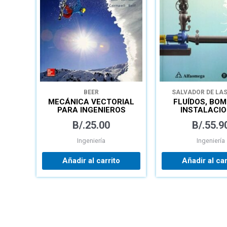
BEER
SALVADOR DE LA
MECÁNICA VECTORIAL
FLUÍDOS, BOM
PARA INGENIEROS
INSTALACI
DINÁMICA
HIDRÁULI
B/.
25.00
B/.
55.9
Ingeniería
Ingeniería
Añadir al carrito
Añadir al car