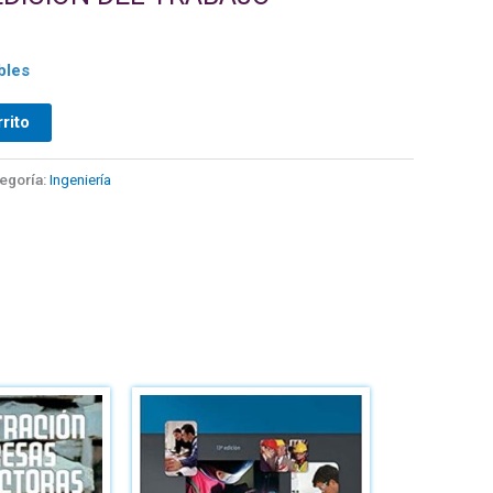
bles
rrito
egoría:
Ingeniería