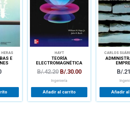
B/.42.20.
B/.30.00.
S HERAS
HAYT
CARLOS SUÁR
BAS E
TEORÍA
ADMINISTR
ONES
ELECTROMAGNÉTICA
EMPR
CAS
CONSTRU
0
B/.
42.20
B/.
30.00
B/.
21
Ingeniería
Ingeni
rito
Añadir al carrito
Añadir al