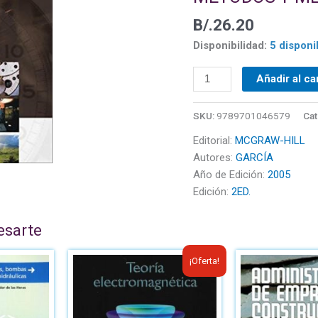
Y
B/.
26.20
MEDICIÓN
DEL
Disponibilidad:
5 disponi
TRABAJO
cantidad
Añadir al ca
SKU:
9789701046579
Cat
Editorial:
MCGRAW-HILL
Autores:
GARCÍA
Año de Edición:
2005
Edición:
2ED.
esarte
El
El
¡Oferta!
precio
precio
original
actual
era:
es: