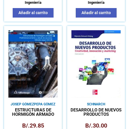
Ingeniería
Ingeniería
Añadir al carrito
Añadir al carrito
JOSEP GÓMEZ
PEPA GÓMEZ
SCHNARCH
ESTRUCTURAS DE
DESARROLLO DE NUEVOS
HORMIGÓN ARMADO
PRODUCTOS
PREDIMENSIONAMIENTO Y
CREATIVIDAD,
CÁLCULO DE SECCIONES
INNOVACIÓN Y
B/.
29.85
B/.
30.00
MÉTODOS SEGÚN EHE-08
MARKETING