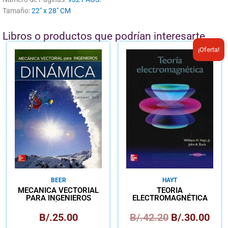
Tamaño:
22" x 28" CM
Libros o productos que podrían interesarte
El
El
¡Oferta!
precio
prec
original
actu
era:
es:
B/.42.20.
B/.3
BEER
HAYT
MECÁNICA VECTORIAL
TEORÍA
PARA INGENIEROS
ELECTROMAGNÉTICA
DINÁMICA
B/.
25.00
B/.
42.20
B/.
30.00