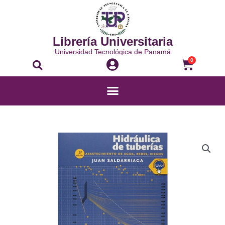
Ir
al
contenido
Librería Universitaria
Universidad Tecnológica de Panamá
Buscar
Carrito
0
Menú
HIDRÁULICA
DE
TUBERÍAS
ABASTECIMIENTO
DE
AGUA,
REDES,
RIEGOS