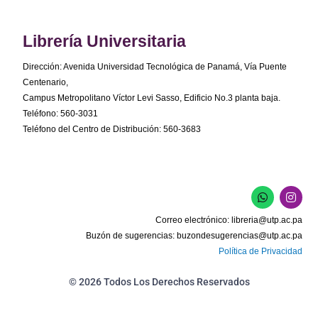
Librería Universitaria
Dirección: Avenida Universidad Tecnológica de Panamá, Vía Puente
Centenario,
Campus Metropolitano Víctor Levi Sasso, Edificio No.3 planta baja.
Teléfono: 560-3031
Teléfono del Centro de Distribución: 560-3683
W
I
h
n
a
s
Correo electrónico:
libreria@utp.ac.pa
t
t
s
a
Buzón de sugerencias:
buzondesugerencias@utp.ac.pa
a
g
Política de Privacidad
p
r
p
a
m
© 2026 Todos Los Derechos Reservados