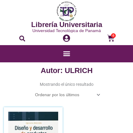
Ir
al
contenido
Librería Universitaria
Universidad Tecnológica de Panamá
Buscar
Carrito
0
Menú
Autor: ULRICH
Mostrando el único resultado