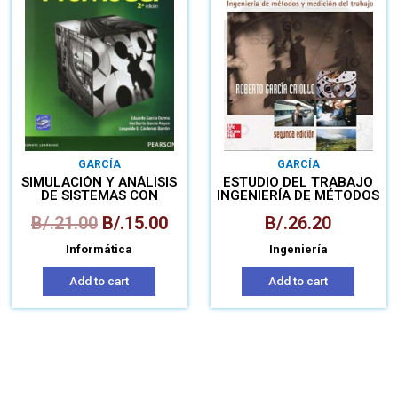
GARCÍA
GARCÍA
SIMULACIÓN Y ANÁLISIS
ESTUDIO DEL TRABAJO
DE SISTEMAS CON
INGENIERÍA DE MÉTODOS
PROMODEL
Y MEDICIÓN DEL
B/.
21.00
B/.
15.00
B/.
26.20
TRABAJO
Informática
Ingeniería
Add to cart
Add to cart