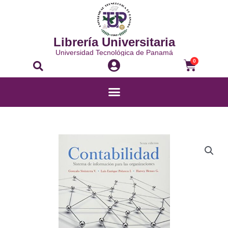
Ir
al
contenido
Librería Universitaria
Universidad Tecnológica de Panamá
Buscar
Carrito
0
Menú
CONTABILIDAD:
SISTEMAS
DE
INFORMACIÓN
EN
LAS
ORGANIZACIONES
cantidad