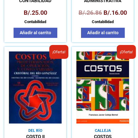
CONTABILIDAD
ADMINISTRATIVA
B/.
25.00
B/.
26.86
B/.
16.00
Contabilidad
Contabilidad
Añadir al carrito
Añadir al carrito
El
El
El
El
¡Oferta!
¡Oferta!
precio
precio
precio
prec
original
actual
original
actu
era:
es:
era:
es:
B/.26.20.
B/.15.00.
B/.27.97.
B/.1
DEL RÍO
CALLEJA
COSTO II
COSTOS