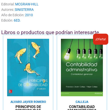
Editorial:
MCGRAW-HILL
Autores:
SINISTERRA
Año de Edición:
2010
Edición:
6ED.
Libros o productos que podrían interesarte
El
El
¡Oferta!
precio
prec
original
actu
era:
es:
B/.26.86.
B/.1
ALVARO JAVIER ROMERO
CALLEJA
LÓPEZ
PRINCIPIOS DE
CONTABILIDAD