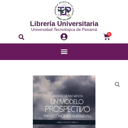
Ir
al
contenido
Librería Universitaria
Universidad Tecnológica de Panamá
Buscar
Carrito
0
Menú
CAPACIDAD
DE
INNOVACIÓN:
UN
MODELO
PROSPECTIVO
PARA
ECONOMÍAS