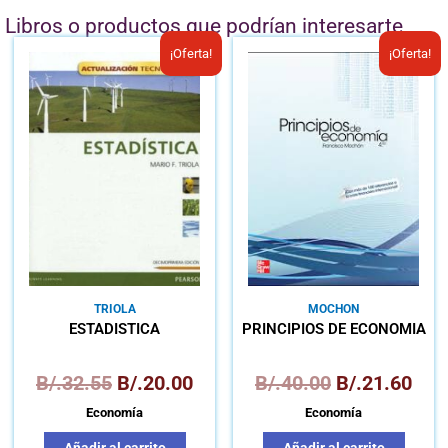
Libros o productos que podrían interesarte
El
El
El
El
¡Oferta!
¡Oferta!
precio
precio
precio
prec
original
actual
original
actu
era:
es:
era:
es:
B/.32.55.
B/.20.00.
B/.40.00.
B/.2
TRIOLA
MOCHON
ESTADÍSTICA
PRINCIPIOS DE ECONOMÍA
B/.
32.55
B/.
20.00
B/.
40.00
B/.
21.60
Economía
Economía
Añadir al carrito
Añadir al carrito