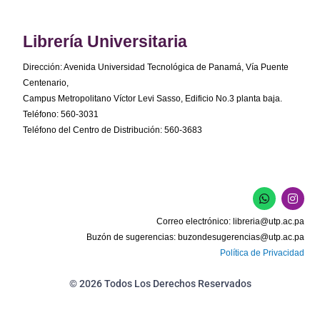
Librería Universitaria
Dirección: Avenida Universidad Tecnológica de Panamá, Vía Puente
Centenario,
Campus Metropolitano Víctor Levi Sasso, Edificio No.3 planta baja.
Teléfono: 560-3031
Teléfono del Centro de Distribución: 560-3683
W
I
h
n
a
s
Correo electrónico:
libreria@utp.ac.pa
t
t
s
a
Buzón de sugerencias:
buzondesugerencias@utp.ac.pa
a
g
Política de Privacidad
p
r
p
a
m
© 2026 Todos Los Derechos Reservados