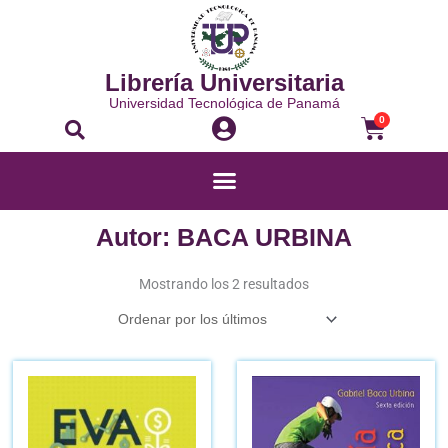
Ir
al
contenido
Librería Universitaria
Universidad Tecnológica de Panamá
Buscar
Carrito
0
Menú
Autor: BACA URBINA
Ordenado
por
Mostrando los 2 resultados
los
últimos