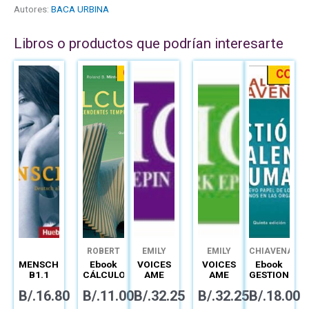
Autores:
BACA URBINA
Libros o productos que podrían interesarte
ROBERT
EMILY
EMILY
CHIAVENATO
SMITH
BRYSON
GARY
BRYSON
MENSCHEN
Ebook
VOICES
VOICES
Ebook
PATHARE
B1.1
CÁLCULO
AME
AME
GESTION
INTERAKTIVE
TRASCENDENTES
SPARK
SPARK
DEL
B/.
16.80
B/.
11.00
B/.
32.25
B/.
32.25
B/.
18.00
DIGITALE
TEMPRANAS
EPIN 1A
EPIN 3A
TALENTO
AUSGABE
LICENCIA
(12MO)
(12MO)
HUMANO